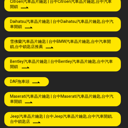
Citroen汽車晶片鑰匙 | 台中Citroen汽車晶片鑰匙,台中汽車
開鎖
Daihatsu汽車晶片鑰匙 | 台中Daihatsu汽車晶片鑰匙,台中汽
車開鎖
雪佛蘭汽車晶片鑰匙 | 台中BMW汽車晶片鑰匙,台中汽車開
鎖,台中鎖匙店推薦
Bentley汽車晶片鑰匙 | 台中Bentley汽車晶片鑰匙,台中汽車
開鎖
DAF拖車頭
Maserati汽車晶片鑰匙 | 台中Maserati汽車晶片鑰匙,台中汽
車開鎖
Jeep汽車晶片鑰匙 | 台中Jeep汽車晶片鑰匙,台中汽車開鎖,
台中鎖匙店