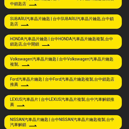
中鎖匙店
SUBARU汽車晶片鑰匙 | 台中SUBARU汽車晶片鑰匙,台中鎖
匙店
HONDA汽車晶片鑰匙 | 台中HONDA汽車晶片鑰匙複製,台中
鎖匙店,台中開鎖
Volkswagen汽車晶片鑰匙 | 台中Volkswagen汽車晶片鑰匙
複製,
Ford汽車晶片鑰匙 | 台中Ford汽車晶片鑰匙複製,台中鎖匙店
推薦
LEXUS汽車晶片 | 台中LEXUS汽車晶片複製,台中汽車解鎖推
薦
NISSAN汽車晶片鑰匙 | 台中NISSAN汽車晶片鑰匙複製,台中
汽車解鎖