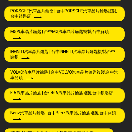
PORSCHE汽車晶片鑰匙 | 台中PORSCHE汽車晶片鑰匙複製,
台中鎖匙店
MG汽車晶片鑰匙 | 台中MG汽車晶片鑰匙複製,台中解鎖
INFINITI汽車晶片鑰匙 | 台中INFINITI汽車晶片鑰匙複製,台中
開鎖
VOLVO汽車晶片鑰匙 | 台中VOLVO汽車晶片鑰匙複製,台中汽
車開鎖
KIA汽車晶片鑰匙 | 台中KIA汽車晶片鑰匙複製,台中鎖匙店
Benz汽車晶片鑰匙 | 台中Benz汽車晶片鑰匙複製,台中開鎖