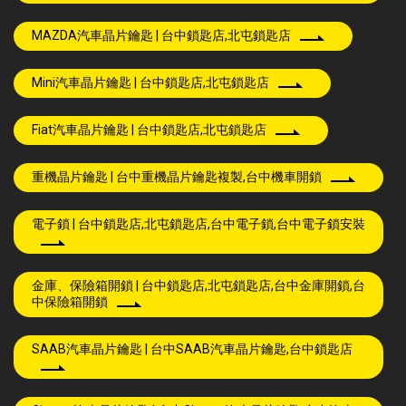
MAZDA汽車晶片鑰匙 | 台中鎖匙店,北屯鎖匙店
Mini汽車晶片鑰匙 | 台中鎖匙店,北屯鎖匙店
Fiat汽車晶片鑰匙 | 台中鎖匙店,北屯鎖匙店
重機晶片鑰匙 | 台中重機晶片鑰匙複製,台中機車開鎖
電子鎖 | 台中鎖匙店,北屯鎖匙店,台中電子鎖,台中電子鎖安裝
金庫、保險箱開鎖 | 台中鎖匙店,北屯鎖匙店,台中金庫開鎖,台
中保險箱開鎖
SAAB汽車晶片鑰匙 | 台中SAAB汽車晶片鑰匙,台中鎖匙店